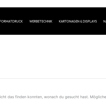
FORMATDRUCK
WERBETECHNIK
KARTONAGEN & DISPLAYS
N
nicht das finden konnten, wonach du gesucht hast. Mögliche